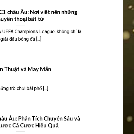
 C1 châu Âu: Nơi viết nên những
huyền thoại bất tử
y UEFA Champions League, không chỉ là
giải đấu bóng đá [...]
iến Thuật và May Mắn
ng trò chơi bài phổ [...]
âu Âu: Phân Tích Chuyên Sâu và
Lược Cá Cược Hiệu Quả