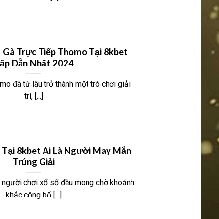
Gà Trực Tiếp Thomo Tại 8kbet
ấp Dẫn Nhất 2024
mo đã từ lâu trở thành một trò chơi giải
trí, [...]
Tại 8kbet Ai Là Người May Mắn
Trúng Giải
ệu người chơi xổ số đều mong chờ khoảnh
khắc công bố [...]