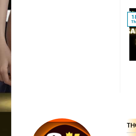
1
Th
TH