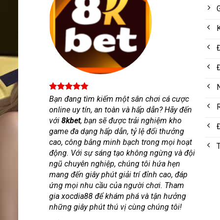
G
Bạn đang tìm kiếm một sân chơi cá cược
R
online uy tín, an toàn và hấp dẫn? Hãy đến
với
8kbet
, bạn sẽ được trải nghiệm kho
Đ
game đa dạng hấp dẫn, tỷ lệ đổi thưởng
cao, công bằng minh bạch trong mọi hoạt
động. Với sự sáng tạo không ngừng và đội
ngũ chuyên nghiệp, chúng tôi hứa hẹn
mang đến giây phút giải trí đỉnh cao, đáp
ứng mọi nhu cầu của người chơi. Tham
gi
a
xocdia88
đ
ể khám phá và tận hưởng
những giây phút thú vị cùng chúng tôi!