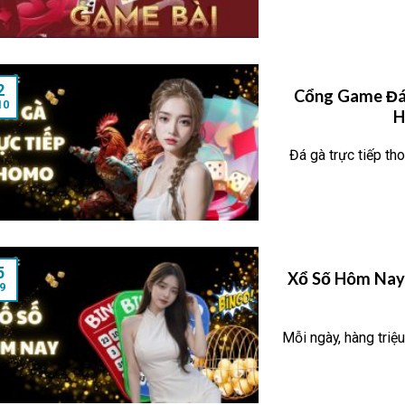
2
Cổng Game Đá 
10
H
Đá gà trực tiếp tho
5
Xổ Số Hôm Nay 
9
Mỗi ngày, hàng tri