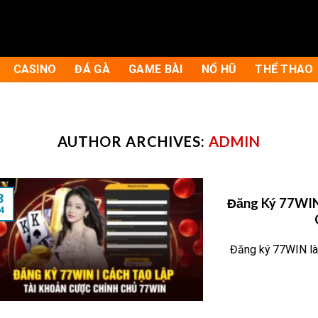
CASINO
ĐÁ GÀ
GAME BÀI
NỔ HŨ
THỂ THAO
AUTHOR ARCHIVES:
ADMIN
3
Đăng Ký 77WIN
4
Đăng ký 77WIN là