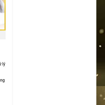
 lý
àng