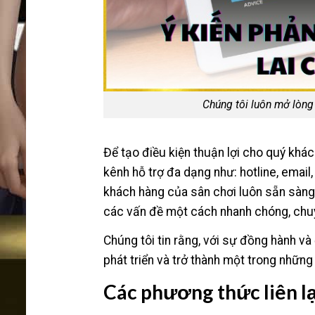
Chúng tôi luôn mở lòng
Để tạo điều kiện thuận lợi cho quý khác
kênh hỗ trợ đa dạng như: hotline, email
khách hàng của sân chơi luôn sẵn sàng 
các vấn đề một cách nhanh chóng, chu
Chúng tôi tin rằng, với sự đồng hành v
phát triển và trở thành một trong những 
Các phương thức liên lạ