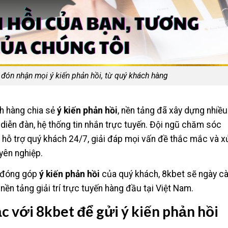
 đón nhận mọi ý kiến phản hồi, từ quý khách hàng
h hàng chia sẻ
ý kiến phản hồi
, nền tảng đã xây dựng nhiều
, diễn đàn, hệ thống tin nhắn trực tuyến. Đội ngũ chăm sóc
hỗ trợ quý khách 24/7, giải đáp mọi vấn đề thắc mắc và xử
yên nghiệp.
à đóng góp
ý kiến phản hồi
của quý khách, 8kbet sẽ ngày c
nền tảng giải trí trực tuyến hàng đầu tại Việt Nam.
c với 8kbet để gửi ý kiến phản hồi