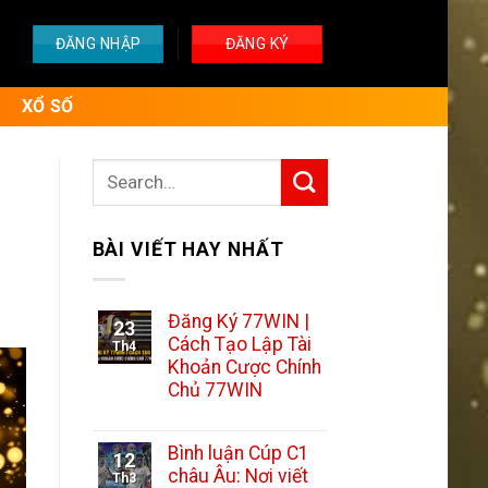
ĐĂNG NHẬP
ĐĂNG KÝ
XỔ SỐ
BÀI VIẾT HAY NHẤT
Đăng Ký 77WIN |
23
Cách Tạo Lập Tài
Th4
Khoản Cược Chính
Chủ 77WIN
Bình luận Cúp C1
12
châu Âu: Nơi viết
Th3