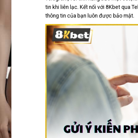
tin khi liên lạc. Kết nối với 8Kbet qua 
thông tin của bạn luôn được bảo mật.