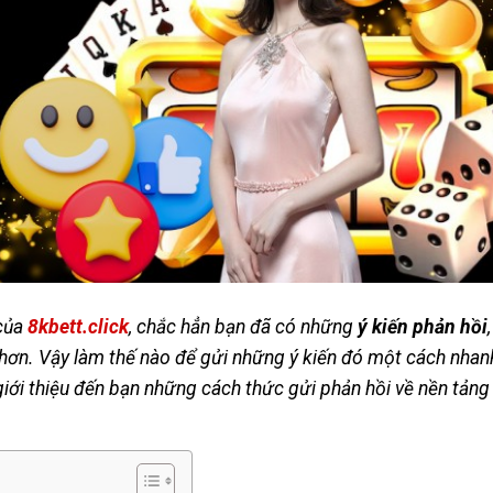
 của
8kbett.click
, chắc hẳn bạn đã có những
ý kiến phản hồi
 hơn. Vậy làm thế nào để gửi những ý kiến đó một cách nhan
 giới thiệu đến bạn những cách thức gửi phản hồi về nền tảng