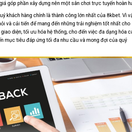
 giá góp phần xây dựng nên một sân chơi trực tuyến hoàn h
ý khách hàng chính là thành công lớn nhất của 8kbet. Vì vậ
ỏi và cải tiến để mang đến những trải nghiệm tốt nhất cho
iao diện, tối ưu hóa hệ thống, cho đến việc đa dạng hóa c
ến mục tiêu đáp ứng tối đa nhu cầu và mong đợi của quý