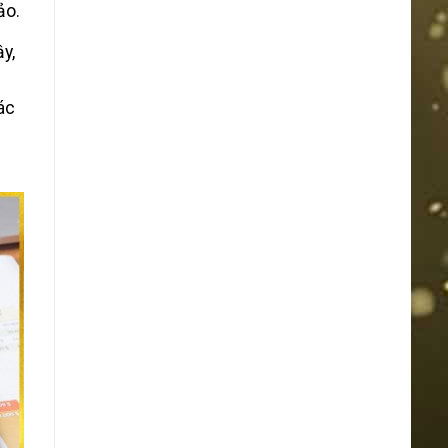
ảo.
y,
ác