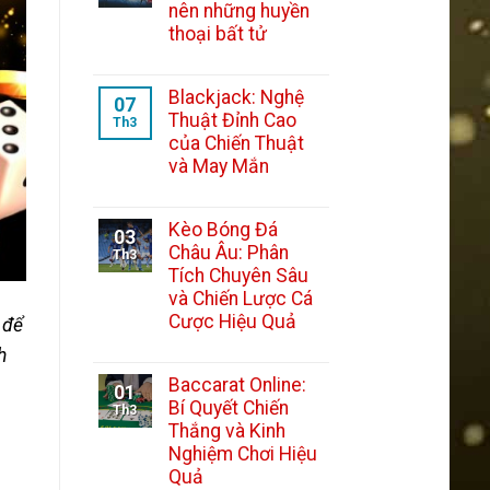
nên những huyền
thoại bất tử
Blackjack: Nghệ
07
Thuật Đỉnh Cao
Th3
của Chiến Thuật
và May Mắn
Kèo Bóng Đá
03
Châu Âu: Phân
Th3
Tích Chuyên Sâu
và Chiến Lược Cá
Cược Hiệu Quả
, để
h
Baccarat Online:
01
Bí Quyết Chiến
Th3
Thắng và Kinh
Nghiệm Chơi Hiệu
Quả