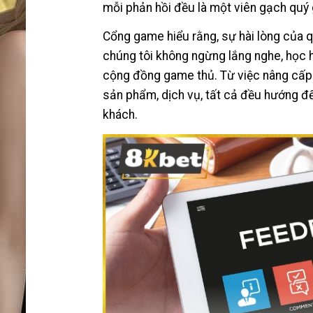
mỗi phản hồi đều là một viên gạch quý
Cổng game hiểu rằng, sự hài lòng của qu
chúng tôi không ngừng lắng nghe, học h
cộng đồng game thủ. Từ việc nâng cấp g
sản phẩm, dịch vụ, tất cả đều hướng đ
khách.