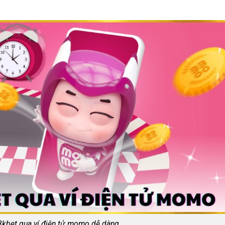
8kbet qua ví điện tử momo dễ dàng