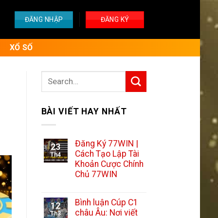
ĐĂNG NHẬP
ĐĂNG KÝ
XỔ SỐ
BÀI VIẾT HAY NHẤT
Đăng Ký 77WIN |
23
Cách Tạo Lập Tài
Th4
Khoản Cược Chính
Chủ 77WIN
Bình luận Cúp C1
12
châu Âu: Nơi viết
Th3