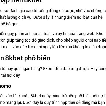
c sự đánh giá cao từ cộng đồng cá cược, nhờ vào những c
hất lượng dịch vụ. Dưới đây là những điểm nổi bật của hệ
thể bỏ qua.
mỗi ngày, phản ánh sự an toàn và uy tín của trang web. Khô
 còn giúp tăng tốc độ giao dịch, cho phép người chơi nạp ti
ham gia vào các trò chơi ngay lập tức mà không lo gián đoạ
ền 8kbet phổ biến
ện tử hay qua ngân hàng? 8kbet đều đáp ứng được. Hãy cùn
tại nơi đây.
 momo
ền vào tài khoản 8kbet ngày càng trở nên phổ biến bởi sự t
nó mang lại. Dưới đây là quy trình nạp tiền dễ dàng mà bạn