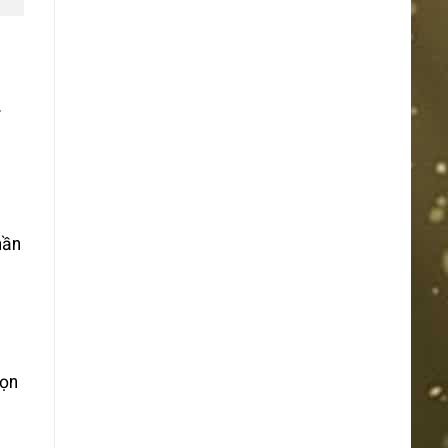
.
hần
họn