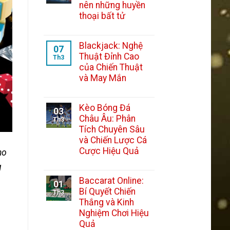
nên những huyền
thoại bất tử
Blackjack: Nghệ
07
Thuật Đỉnh Cao
Th3
của Chiến Thuật
và May Mắn
Kèo Bóng Đá
03
Châu Âu: Phân
Th3
Tích Chuyên Sâu
và Chiến Lược Cá
Cược Hiệu Quả
ho
g
Baccarat Online:
01
Bí Quyết Chiến
Th3
Thắng và Kinh
Nghiệm Chơi Hiệu
Quả