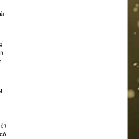
ải
ng
ền
n.
g
iện
 có