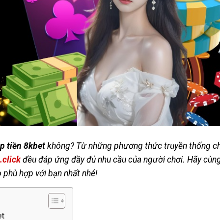
p tiền 8kbet
không? Từ những phương thức truyền thống c
.click
đều đáp ứng đầy đủ nhu cầu của người chơi. Hãy cùn
 phù hợp với bạn nhất nhé!
et