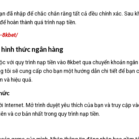
 bạn đã nhập để chắc chắn rằng tất cả đều chính xác. Sau k
ể hoàn thành quá trình nạp tiền.
n-8kbet/
 hình thức ngân hàng
c với quy trình nạp tiền vào 8kbet qua chuyển khoản ngân
úng tôi sẽ cung cấp cho bạn một hướng dẫn chi tiết để bạn 
n và hiệu quả.
thức
i Internet. Mở trình duyệt yêu thích của bạn và truy cập và
ên và cơ bản nhất trong quy trình nạp tiền.