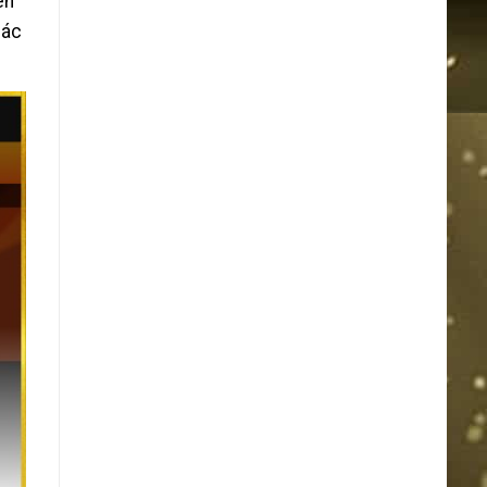
ên
các