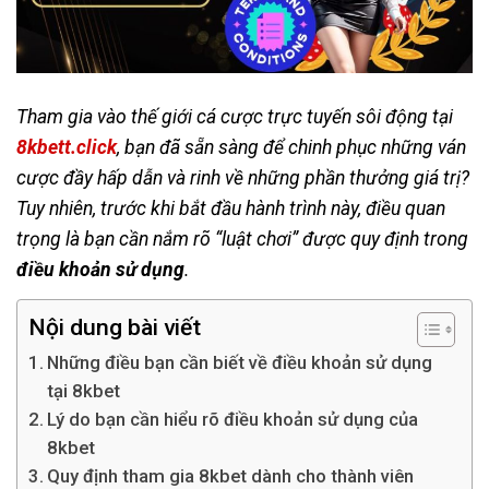
Tham gia vào thế giới cá cược trực tuyến sôi động tại
8kbett.click
, bạn đã sẵn sàng để chinh phục những ván
cược đầy hấp dẫn và rinh về những phần thưởng giá trị?
Tuy nhiên, trước khi bắt đầu hành trình này, điều quan
trọng là bạn cần nắm rõ “luật chơi” được quy định trong
điều khoản sử dụng
.
Nội dung bài viết
Những điều bạn cần biết về điều khoản sử dụng
tại 8kbet
Lý do bạn cần hiểu rõ điều khoản sử dụng của
8kbet
Quy định tham gia 8kbet dành cho thành viên