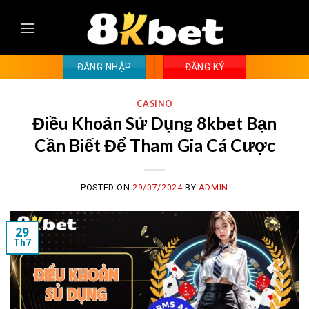
Skip
to
content
ĐĂNG NHẬP
ĐĂNG KÝ
CASINO
Điều Khoản Sử Dụng 8kbet Bạn
Cần Biết Để Tham Gia Cá Cược
POSTED ON
29/07/2024
BY
ADMIN
29
Th7