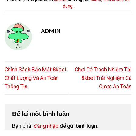
dụng
.
ADMIN
Chính Sách Bảo Mật 8kbet
Chơi Có Trách Nhiệm Tại
Chất Lượng Và An Toàn
8kbet Trải Nghiệm Cá
Thông Tin
Cược An Toàn
Để lại một bình luận
Bạn phải
đăng nhập
để gửi bình luận.