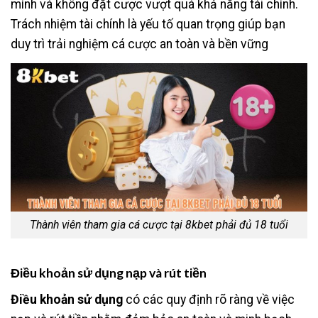
mình và không đặt cược vượt quá khả năng tài chính.
Trách nhiệm tài chính là yếu tố quan trọng giúp bạn
duy trì trải nghiệm cá cược an toàn và bền vững
Thành viên tham gia cá cược tại 8kbet phải đủ 18 tuổi
Điều khoản sử dụng nạp và rút tiền
Điều khoản sử dụng
có các quy định rõ ràng về việc