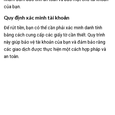
của bạn.
Quy định xác minh tài khoản
Để rút tiền, bạn có thể cần phải xác minh danh tính
bằng cách cung cấp các giấy tờ cần thiết. Quy trình
này giúp bảo vệ tài khoản của bạn và đảm bảo rằng
các giao dịch được thực hiện một cách hợp pháp và
an toàn.