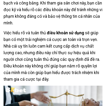
bạch và công bằng. Khi tham gia sân chơi này, bạn cần
đọc kỹ và hiểu rõ các điều khoản này để tránh những vi
phạm không đáng có và bảo vệ thông tin cá nhân của
mình.
Việc hiểu rõ và tuân thủ
điều khoản sử dụng
sẽ giúp
bạn có một trải nghiệm cá cược an toàn và trọn vẹn.
Nhà cái uy tín luôn cam kết cung cấp dịch vụ chất
lượng cao, nhưng điều này chỉ thực sự hiệu quả khi
người chơi cũng tuân thủ đúng các quy định đã đề ra.
Điều khoản này không chỉ giúp bạn nắm rõ quyền lợi
của mình mà còn giúp bạn hiểu được trách nhiệm khi
tham gia cá cược tại đây.