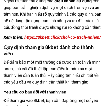
Ngoài ra, tuân thủ đúng các
điều khoản sử dụng
còn
giúp bạn trải nghiệm dịch vụ một cách trọn vẹn và an
tâm hơn. Khi bạn hiểu rõ quy trình và các quy định, bạn
sẽ dễ dàng tận dụng các tính năng và ưu đãi của nhà
cái, đồng thời tránh được những rủi ro không cần thiết.
Xem thêm:
https://8kbett.click/choi-co-trach-nhiem/
Quy định tham gia 8kbet dành cho thành
viên
Để đảm bảo một môi trường cá cược an toàn và minh
bạch, nhà cái đã thiết lập các điều khoản mà mọi
thành viên cần tuân thủ. Hãy cùng tìm hiểu chi tiết về
các yêu cầu và quy định cần thiết khi tham gia:
Yêu cầu cơ bản đối với thành viên
Để tham gia vào 8kbet, bạn cần đáp ứng một số yêu