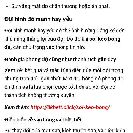
Sự vắng mặt do chấn thương hoặc án phạt.
Đội hình đó mạnh hay yếu
Đội hình mạnh hay yếu có thể ảnh hưởng đáng kể đến
khả năng thắng lợi của đội. Do đó khi
soi kèo bóng
đá,
cần chú trọng vào thông tin này.
Đánh giá phong độ cũng như thành tích gần đây
Xem xét kết quả và màn trình diễn của mỗi đội trong
những trận đấu gần nhất. Một đội bóng có phong độ
ổn định sẽ là lựa chọn cược tốt hơn so với đội có
thành tích không thường xuyên.
Xem thêm:
https://8kbett.click/soi-keo-bong/
Điều kiện về sân bóng và thời tiết
Sự thay đổi của mặt sân, kích thước sân, và điều kiện