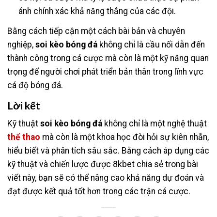
ánh chính xác khả năng thắng của các đội.
Bằng cách tiếp cận một cách bài bản và chuyên
nghiệp,
soi kèo bóng đá
không chỉ là cầu nối dẫn đến
thành công trong cá cược mà còn là một kỹ năng quan
trọng để người chơi phát triển bản thân trong lĩnh vực
cá độ bóng đá.
Lời kết
Kỹ thuật
soi kèo bóng đá
không chỉ là một nghệ thuật
thể thao
mà còn là một khoa học đòi hỏi sự kiên nhẫn,
hiểu biết và phân tích sâu sắc. Bằng cách áp dụng các
kỹ thuật và chiến lược được 8kbet chia sẻ trong bài
viết này, bạn sẽ có thể nâng cao khả năng dự đoán và
đạt được kết quả tốt hơn trong các trận cá cược.